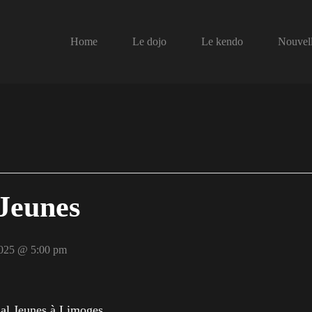
Home
Le dojo
Le kendo
Nouvel
 Jeunes
2025 @ 5:00 pm
nal Jeunes à Limoges