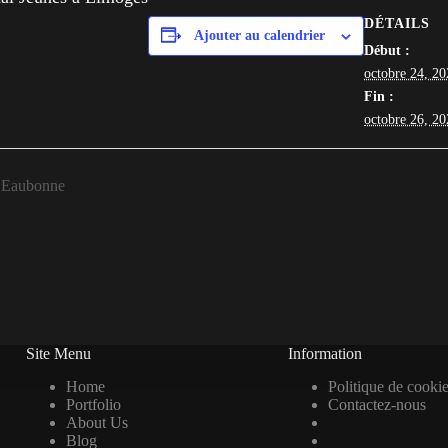
DÉTAILS
Ajouter au calendrier
Début :
octobre 24, 2
Fin :
octobre 26, 2
 Eaubonne
Site Menu
Information
Home
Politique de cooki
Portfolio
Contactez-nous
About Us
Blog